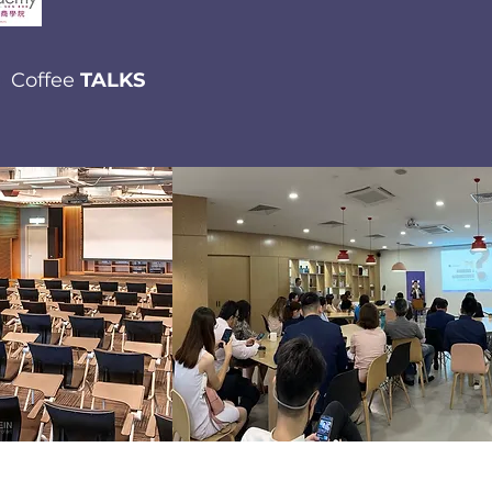
Coffee
TALKS
©2021 Wezmart。版权所有。