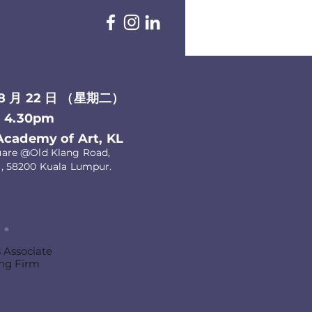
8 月 22 日 （星期二）
- 4.30pm
ademy of Art, KL
uare @Old Klang Road,
8200 Kuala Lumpur.
：
*
 Associate
ng Firm