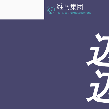
维马集团
RISK & COMPLIANCE SOLUTIONS