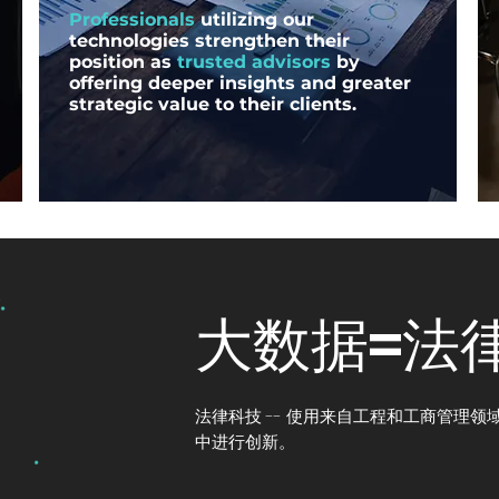
Professionals
utilizing our
technologies strengthen their
position as
trusted advisors
by
offering deeper insights and greater
strategic value to their clients.
大数据=法
法律科技 -- 使用来自工程和工商管理
中进行创新。