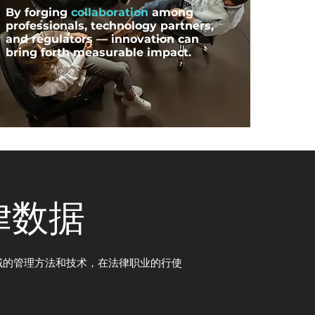
By forging
collaboration
among
professionals, technology partners,
and regulators — innovation can
bring forth measurable impact.
律数据
领域的管理方法和技术，在法律职业的行使